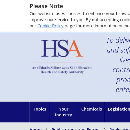
Please Note
Our website uses cookies to enhance your browsin
improve our service to you. By not accepting cooki
our
Cookie Policy
page for more information on ho
To deliv
and saf
liv
contr
prod
ente
Topics
Your
Chemicals
Legislatio
Industry
Home
Publications and Forms
Publicati