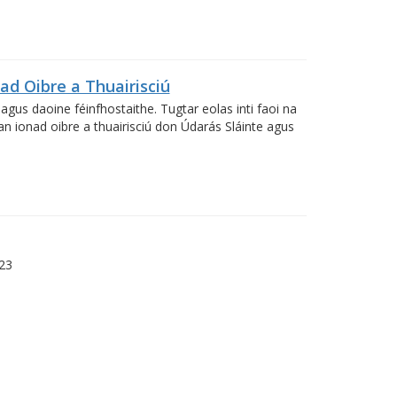
ad Oibre a Thuairisciú
agus daoine féinfhostaithe. Tugtar eolas inti faoi na
an ionad oibre a thuairisciú don Údarás Sláinte agus
023