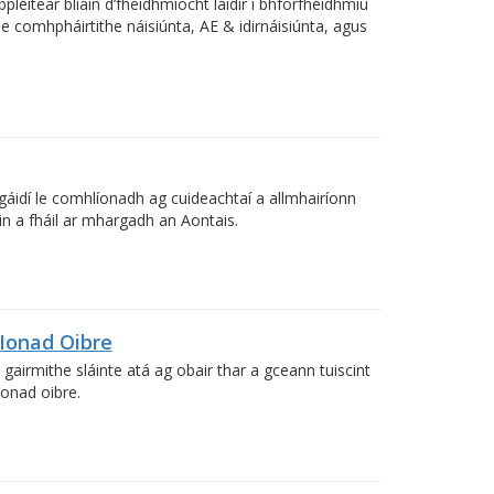
bpléitear bliain d’fheidhmíocht láidir i bhforfheidhmiú
e comhpháirtithe náisiúnta, AE & idirnáisiúnta, agus
agáidí le comhlíonadh ag cuideachtaí a allmhairíonn
in a fháil ar mhargadh an Aontais.
 Ionad Oibre
gairmithe sláinte atá ag obair thar a gceann tuiscint
ionad oibre.