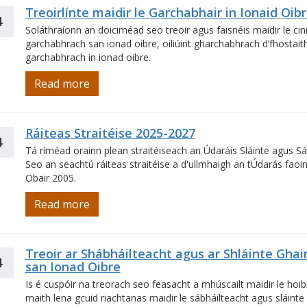
Treoirlínte maidir le Garchabhair in Ionaid Oib
4
Soláthraíonn an doiciméad seo treoir agus faisnéis maidir le ci
garchabhrach san ionad oibre, oiliúint gharchabhrach d’fhostai
garchabhrach in ionad oibre.
Read more
Ráiteas Straitéise 2025-2027
4
Tá ríméad orainn plean straitéiseach an Údaráis Sláinte agus Sáb
Seo an seachtú ráiteas straitéise a d'ullmhaigh an tÚdarás faoi
Obair 2005.
Read more
Treoir ar Shábháilteacht agus ar Shláinte Ghai
4
san Ionad Oibre
Is é cuspóir na treorach seo feasacht a mhúscailt maidir le hoib
maith lena gcuid riachtanas maidir le sábháilteacht agus sláinte