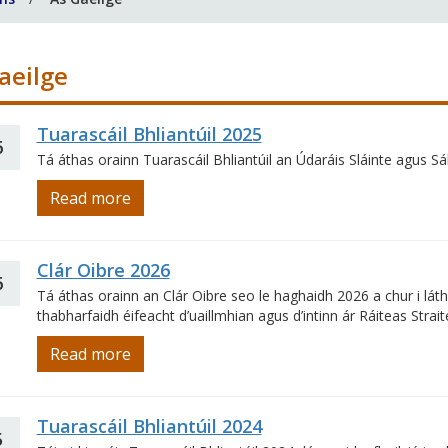
aeilge
Tuarascáil Bhliantúil 2025
6
Tá áthas orainn Tuarascáil Bhliantúil an Údaráis Sláinte agus Sáb
Read more
Clár Oibre 2026
6
Tá áthas orainn an Clár Oibre seo le haghaidh 2026 a chur i látha
thabharfaidh éifeacht d’uaillmhian agus d’intinn ár Ráiteas Strai
Read more
Tuarascáil Bhliantúil 2024
5