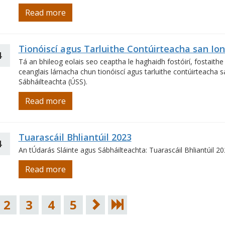
Read more
Tionóiscí agus Tarluithe Contúirteacha san Ion
4
Tá an bhileog eolais seo ceaptha le haghaidh fostóirí, fostaithe 
ceanglais lárnacha chun tionóiscí agus tarluithe contúirteacha s
Sábháilteachta (ÚSS).
Read more
Tuarascáil Bhliantúil 2023
4
An tÚdarás Sláinte agus Sábháilteachta: Tuarascáil Bhliantúil 2
Read more
2
3
4
5