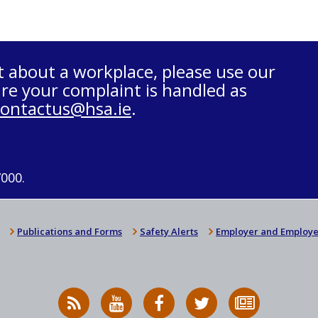
t about a workplace, please use our
re your complaint is handled as
contactus@hsa.ie
.
7000.
Publications and Forms
Safety Alerts
Employer and Employe
RSS
HSA
HSA
Follow
Subscribe
News
on
on
HSA
to