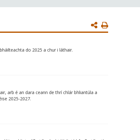
Print
Page
háilteachta do 2025 a chur i láthair.
ir, arb é an dara ceann de thrí chlár bhliantúla a
téise 2025-2027.