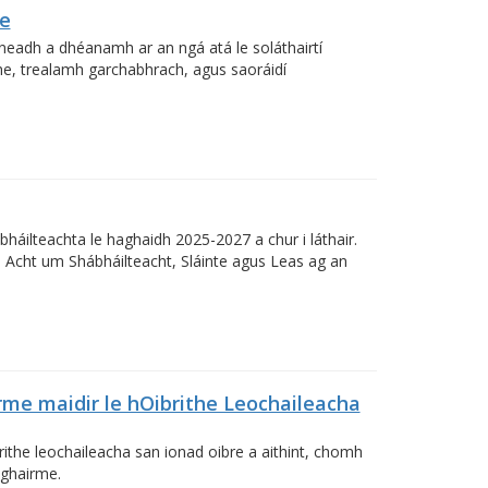
re
nneadh a dhéanamh ar an ngá atá le soláthairtí
the, trealamh garchabhrach, agus saoráidí
háilteachta le haghaidh 2025-2027 a chur i láthair.
n Acht um Shábháilteacht, Sláinte agus Leas ag an
rme maidir le hOibrithe Leochaileacha
rithe leochaileacha san ionad oibre a aithint, chomh
 ghairme.