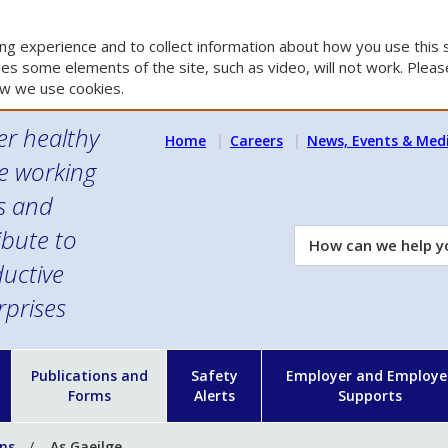
g experience and to collect information about how you use this s
es some elements of the site, such as video, will not work. Please
w we use cookies.
er healthy
Home
Careers
News, Events & Med
e working
es and
ibute to
How
can
uctive
we
rprises
help
you?
n
Publications and
Safety
Employer and Employe
Forms
Alerts
Supports
ons
As Gaeilge