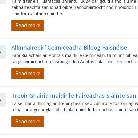
Táimid tar éis Tuarascáil Bhliantúil 2024 dár gcuid a fhoilsiú ina 
sábháilteachta san ionad oibre, rannpháirtíocht chomhoibríoch l
cláir for-rochtana dhírithe.
Read more
Allmhaireoirí Ceimiceacha Bileog Faisnéise
5
Faoi Rialacháin an Aontais maidir le Ceimiceáin, tá roinnt oible
táirgí ceimiceacha ó lasmuigh den Aontas sular féidir leo rochta
Read more
Treoir Ghairid maidir le Faireachas Sláinte san
5
Tá sé mar aidhm ag an treoir ghearr seo cabhrú le fostóirí agus 
a fháil ar a gceanglais dhlíthiúla maidir le faireachas sláinte san 
Read more